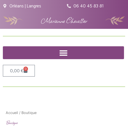
Aller
Orléans | Langres
06 40 45 83 81
au
contenu
Marianne Chevallier
0
Panier
0,00
€
Accueil
/ Boutique
Boutique